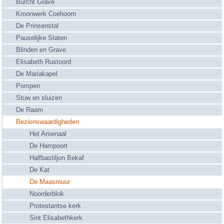
Burcht Grave
Kroonwerk Coehoorn
De Prinsenstal
Pauselijke Staten
Blinden en Grave
Elisabeth Rustoord
De Mariakapel
Pompen
Stuw en sluizen
De Raam
Bezienswaardigheden
Het Arsenaal
De Hampoort
Halfbastiljon Bekaf
De Kat
De Maasmuur
Noorderblok
Protestantse kerk
Sint Elisabethkerk