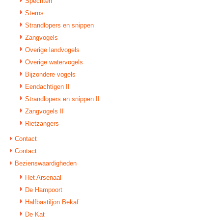
Spechten
Sterns
Strandlopers en snippen
Zangvogels
Overige landvogels
Overige watervogels
Bijzondere vogels
Eendachtigen II
Strandlopers en snippen II
Zangvogels II
Rietzangers
Contact
Contact
Bezienswaardigheden
Het Arsenaal
De Hampoort
Halfbastiljon Bekaf
De Kat