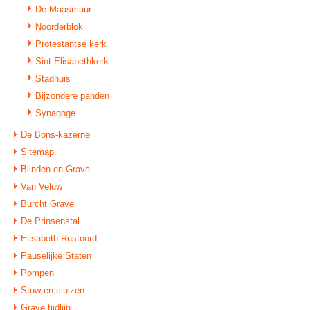
De Maasmuur
Noorderblok
Protestantse kerk
Sint Elisabethkerk
Stadhuis
Bijzondere panden
Synagoge
De Bons-kazerne
Sitemap
Blinden en Grave
Van Veluw
Burcht Grave
De Prinsenstal
Elisabeth Rustoord
Pauselijke Staten
Pompen
Stuw en sluizen
Grave tijdlijn