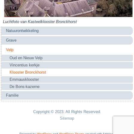
Luchtfoto van Kasteelklooster Bronckhorst
Natuurontwikkeling
Grave
Velp
Oud en Nieuw Velp
Vincentius kerkje
Klooster Bronckhorst
Emmausklooster
De Bons-kazerne
Familie
Copyright © 2023. All Rights Reserved.
Sitemap
Powered by
WordPress
and
WordPress Theme
created with Artisteer.