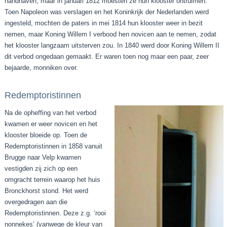
handhaven, maar in januari 1812 moesten ze hun klooster ontruimen.
Toen Napoleon was verslagen en het Koninkrijk der Nederlanden werd
ingesteld, mochten de paters in mei 1814 hun klooster weer in bezit
nemen, maar Koning Willem I verbood hen novicen aan te nemen, zodat
het klooster langzaam uitsterven zou. In 1840 werd door Koning Willem II
dit verbod ongedaan gemaakt. Er waren toen nog maar een paar, zeer
bejaarde, monniken over.
Redemptoristinnen
Na de opheffing van het verbod
kwamen er weer novicen en het
klooster bloeide op. Toen de
Redemptoristinnen in 1858 vanuit
Brugge naar Velp kwamen
vestigden zij zich op een
omgracht terrein waarop het huis
Bronckhorst stond. Het werd
overgedragen aan die
Redemptoristinnen. Deze z.g. ‘rooi
nonnekes’ (vanwege de kleur van