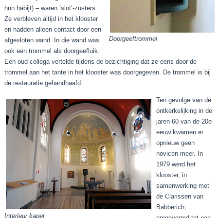
hun habijt) – waren ‘slot’-zusters.
Ze verbleven altijd in het klooster
en hadden alleen contact door een
Doorgeeftrommel
afgesloten wand. In die wand was
ook een trommel als doorgeefluik.
Een oud collega vertelde tijdens de bezichtiging dat ze eens door de
trommel aan het tante in het klooster was doorgegeven. De trommel is bij
de restauratie gehandhaafd.
Ten gevolge van de
ontkerkelijking in de
jaren 60 van de 20e
eeuw kwamen er
opnieuw geen
novicen meer. In
1979 werd het
klooster, in
samenwerking met
de Clarissen van
Babberich,
Interieur kapel
omgevormd tot een