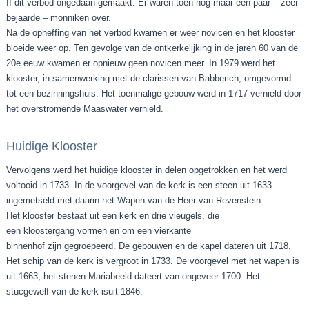
II dit verbod ongedaan gemaakt. Er waren toen nog maar een paar – zeer
bejaarde – monniken over.
Na de opheffing van het verbod kwamen er weer novicen en het klooster
bloeide weer op. Ten gevolge van de ontkerkelijking in de jaren 60 van de
20e eeuw kwamen er opnieuw geen novicen meer. In 1979 werd het
klooster, in samenwerking met de clarissen van Babberich, omgevormd
tot een bezinningshuis. Het toenmalige gebouw werd in 1717 vernield door
het overstromende Maaswater vernield.
Huidige Klooster
Vervolgens werd het huidige klooster in delen opgetrokken en het werd
voltooid in 1733. In de voorgevel van de kerk is een steen uit 1633
ingemetseld met daarin het Wapen van de Heer van Revenstein.
Het klooster bestaat uit een kerk en drie vleugels, die
een kloostergang vormen en om een vierkante
binnenhof zijn gegroepeerd. De gebouwen en de kapel dateren uit 1718.
Het schip van de kerk is vergroot in 1733. De voorgevel met het wapen is
uit 1663, het stenen Mariabeeld dateert van ongeveer 1700. Het
stucgewelf van de kerk isuit 1846.