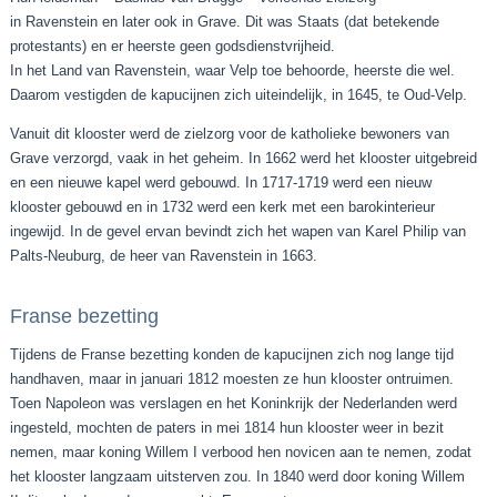
in Ravenstein en later ook in Grave. Dit was Staats (dat betekende
protestants) en er heerste geen godsdienstvrijheid.
In het Land van Ravenstein, waar Velp toe behoorde, heerste die wel.
Daarom vestigden de kapucijnen zich uiteindelijk, in 1645, te Oud-Velp.
Vanuit dit klooster werd de zielzorg voor de katholieke bewoners van
Grave verzorgd, vaak in het geheim. In 1662 werd het klooster uitgebreid
en een nieuwe kapel werd gebouwd. In 1717-1719 werd een nieuw
klooster gebouwd en in 1732 werd een kerk met een barokinterieur
ingewijd. In de gevel ervan bevindt zich het wapen van Karel Philip van
Palts-Neuburg, de heer van Ravenstein in 1663.
Franse bezetting
Tijdens de Franse bezetting konden de kapucijnen zich nog lange tijd
handhaven, maar in januari 1812 moesten ze hun klooster ontruimen.
Toen Napoleon was verslagen en het Koninkrijk der Nederlanden werd
ingesteld, mochten de paters in mei 1814 hun klooster weer in bezit
nemen, maar koning Willem I verbood hen novicen aan te nemen, zodat
het klooster langzaam uitsterven zou. In 1840 werd door koning Willem